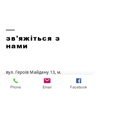
зв'яжіться з
нами
вул. Героїв Майдану 13, м.
Хмельницький, Україна
Phone
Email
Facebook
Телефон:
+38(093)-873-80-73
iac.khm@gmail.com