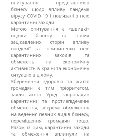
опитування представників
бізнесу щодо впливу пандемії
вірусу COVID-19 і пов’язані з нею
карантинні заходи.
Метою опитування є «швидкі»
оцінки бізнесу та інших
зацікавлених сторін впливу
пандемії та спричинених нею
карантинних заходів та
обмежень на економічну
активність в країні та економічну
ситуацію в цілому.
Збереження здоров'я та життя
громадян є тим пріоритетом,
задля якого Уряд запровадив
карантинні та протиепідемічні
обмеження, зокрема обмеження
на ведення певних видів бізнесу,
переміщення громадян тощо.
Разом із цим, карантинні заходи
та обмеження вплинули на